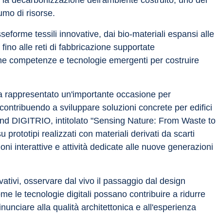
la decarbonizzazione dell'ambiente costruito, uno dei 
umo di risorse.
eforme tessili innovative, dai bio-materiali espansi alle 
 fino alle reti di fabbricazione supportate 
ione competenze e tecnologie emergenti per costruire 
 rappresentato un'importante occasione per 
contribuendo a sviluppare soluzioni concrete per edifici 
o stand DIGITRIO, intitolato "Sensing Nature: From Waste to 
ototipi realizzati con materiali derivati da scarti 
ioni interattive e attività dedicate alle nuove generazioni 
ativi, osservare dal vivo il passaggio dal design 
 le tecnologie digitali possano contribuire a ridurre 
nunciare alla qualità architettonica e all'esperienza 