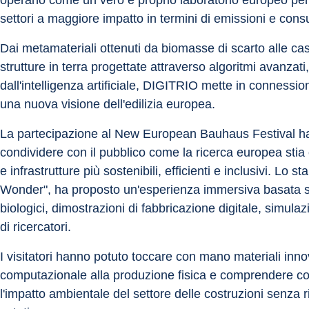
operano come un vero e proprio laboratorio europeo per 
settori a maggiore impatto in termini di emissioni e cons
Dai metamateriali ottenuti da biomasse di scarto alle cass
strutture in terra progettate attraverso algoritmi avanzati,
dall'intelligenza artificiale, DIGITRIO mette in conness
una nuova visione dell'edilizia europea.
La partecipazione al New European Bauhaus Festival ha
condividere con il pubblico come la ricerca europea stia 
e infrastrutture più sostenibili, efficienti e inclusivi. L
Wonder", ha proposto un'esperienza immersiva basata su pr
biologici, dimostrazioni di fabbricazione digitale, simulaz
di ricercatori.
I visitatori hanno potuto toccare con mano materiali innov
computazionale alla produzione fisica e comprendere come
l'impatto ambientale del settore delle costruzioni senza ri