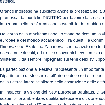
estetica.
Grande interesse ha suscitato anche la presenza della Jun
promossa dal portfolio DIGITRIO per favorire la crescita 
impegnati nella trasformazione sostenibile dell'ambiente 
Nel corso della manifestazione, lo stand ha ricevuto la vis
europee e del mondo accademico. Tra questi, la Commiss
l'Innovazione Ekaterina Zaharieva, che ha avuto modo di ap
ricercatori coinvolti, ed Enrico Giovannini, economista ed 
Sostenibili, da sempre impegnato sui temi dello sviluppo 
La partecipazione al Festival rappresenta un importante r
Dipartimento di Meccanica all'interno delle reti europee 
della ricerca interdisciplinare nella costruzione delle città
In linea con la visione del New European Bauhaus, DIG
sostenibilità ambientale, qualità estetica e inclusione s
trasformazione che l'Europa intende guidare e che, graz