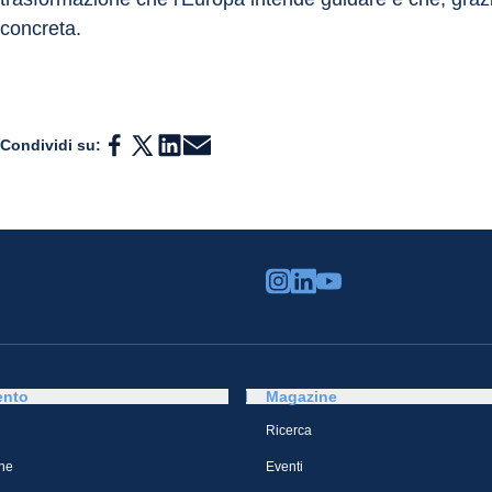
concreta.
Condividi su:
ento
Magazine
Ricerca
ne
Eventi