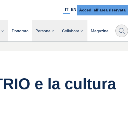
IT
EN
Accedi all’area riservata
i
Dottorato
Persone
Collabora
Magazine
RIO e la cultura