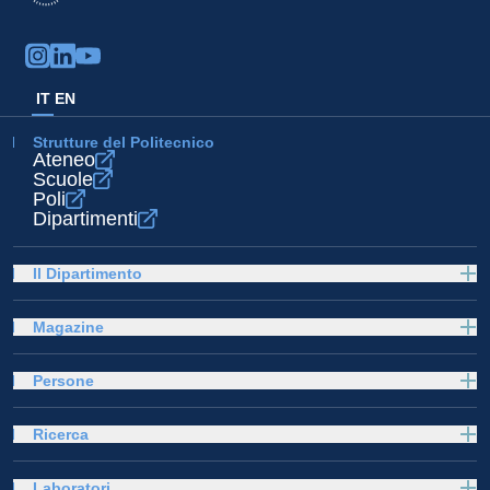
IT
EN
Strutture del Politecnico
Ateneo
Scuole
Poli
Dipartimenti
Il Dipartimento
Magazine
Persone
Ricerca
Laboratori