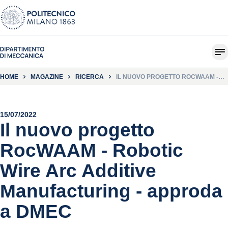
HOME
MAGAZINE
RICERCA
IL NUOVO PROGETTO ROCWAAM -
ROBOTIC WIRE ARC ADDITIVE
MANUFACTURING - APPRODA A
DMEC
15/07/2022
Il nuovo progetto
RocWAAM - Robotic
Wire Arc Additive
Manufacturing - approda
a DMEC