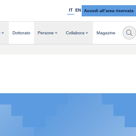
IT
EN
Accedi all’area riservata
i
Dottorato
Persone
Collabora
Magazine