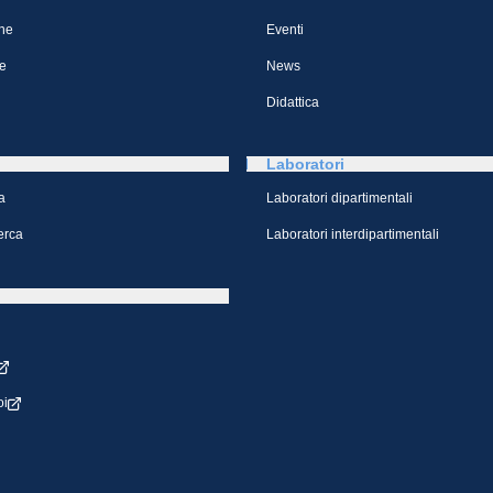
ne
Eventi
e
News
Didattica
Laboratori
a
Laboratori dipartimentali
cerca
Laboratori interdipartimentali
oi