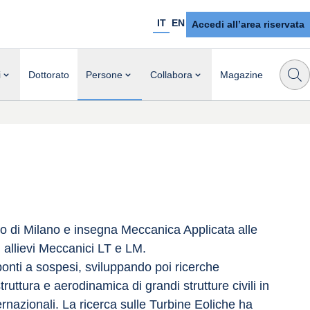
IT
EN
Accedi all’area riservata
i
Dottorato
Persone
Collabora
Magazine
co di Milano e insegna Meccanica Applicata alle 
allievi Meccanici LT e LM.
 ponti a sospesi, sviluppando poi ricerche 
ruttura e aerodinamica di grandi strutture civili in 
ernazionali. La ricerca sulle Turbine Eoliche ha 