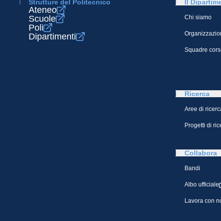
Strutture del Politecnico
Il Dipartim
Ateneo
Scuole
Chi siamo
Poli
Organizzazio
Dipartimenti
Squadre cors
Ricerca
Aree di ricerc
Progetti di ri
Collabora
Bandi
Albo ufficiale
Lavora con n