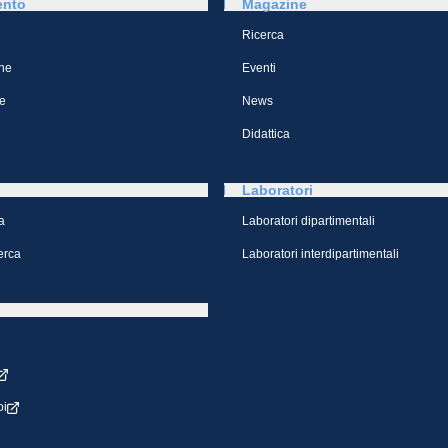
ento
Magazine
Ricerca
ne
Eventi
e
News
Didattica
Laboratori
a
Laboratori dipartimentali
cerca
Laboratori interdipartimentali
oi