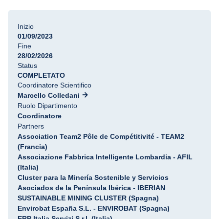
Inizio
01/09/2023
Fine
28/02/2026
Status
COMPLETATO
Coordinatore Scientifico
Marcello Colledani
Ruolo Dipartimento
Coordinatore
Partners
Association Team2 Pôle de Compétitivité - TEAM2
(Francia)
Associazione Fabbrica Intelligente Lombardia - AFIL
(Italia)
Cluster para la Minería Sostenible y Servicios
Asociados de la Península Ibérica - IBERIAN
SUSTAINABLE MINING CLUSTER (Spagna)
Envirobat España S.L. - ENVIROBAT (Spagna)
ERP Italia Servizi S.r.l. (Italia)