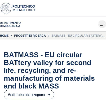
HOME
PROGETTI DI RICERCA
BATMASS - EU CIRCULAR BATTERY
VALLEY FOR SECOND LIFE,
RECYCLING, AND RE-
MANUFACTURING OF MATERIALS AND
BLACK MASS
BATMASS - EU circular
BATtery valley for second
life, recycling, and re-
manufacturing of materials
and black MASS
Vedi il sito del progetto